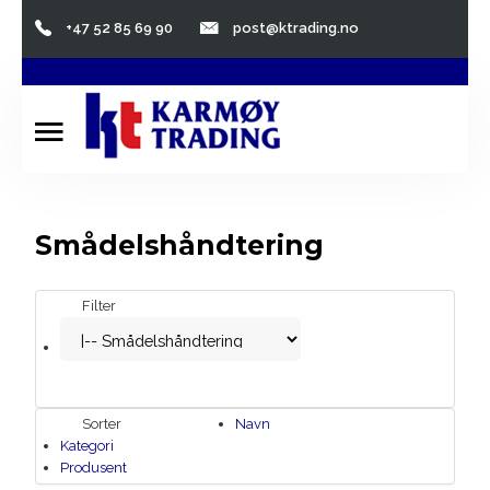
+47 52 85 69 90
post@ktrading.no
Hjem
Søk...
Om oss
Kontormøbler
Smådelshåndtering
Lagerinnredning
Filter
Skip & Offshore
Kontakt oss
Lagersalg
Sorter
Navn
Kategori
Produsent