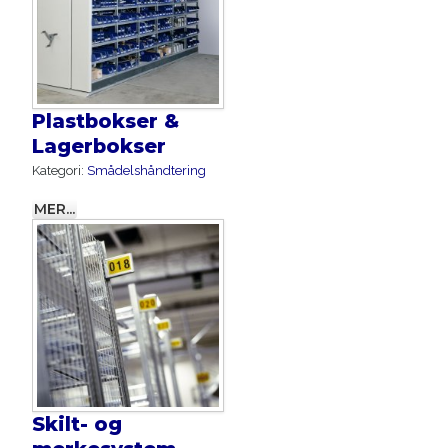
Plastbokser &
Lagerbokser
Kategori:
Smådelshåndtering
MER...
Skilt- og