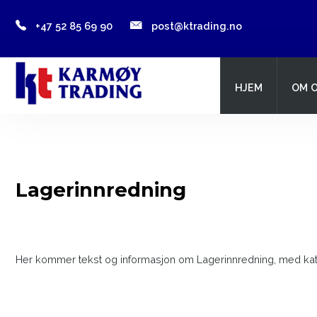
+47 52 85 69 90
post@ktrading.no
HJEM
OM 
Hjem
Søk...
Om oss
Kontormøbler
Lagerinnredning
Lagerinnredning
Skip & Offshore
Kontakt oss
Her kommer tekst og informasjon om Lagerinnredning, med ka
Lagersalg